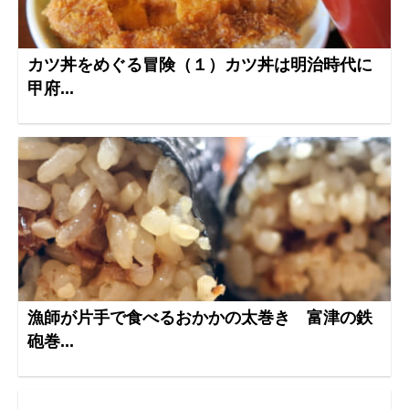
カツ丼をめぐる冒険（１）カツ丼は明治時代に
甲府...
漁師が片手で食べるおかかの太巻き 富津の鉄
砲巻...