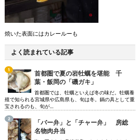
焼いた表面にはカレールーも
よく読まれている記事
首都圏で夏の岩牡蠣を堪能 千
葉・飯岡の「磯ガキ」
首都圏では、牡蠣といえば冬の味だ。牡蠣養
殖で知られる宮城県や広島県も、旬は冬。鍋の具として重
宝されるのも、旬が...
「バー弁」と「チャー弁」 房総
名物肉弁当