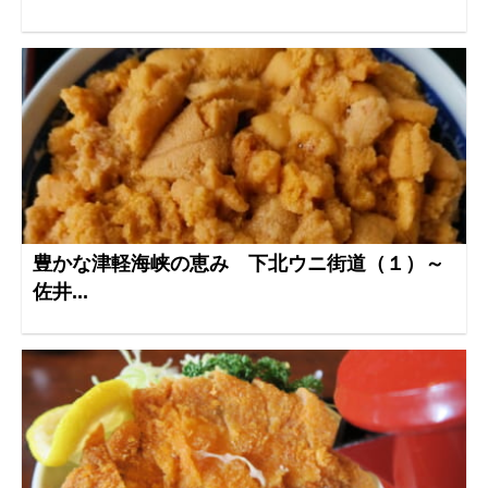
豊かな津軽海峡の恵み 下北ウニ街道（１）～
佐井...