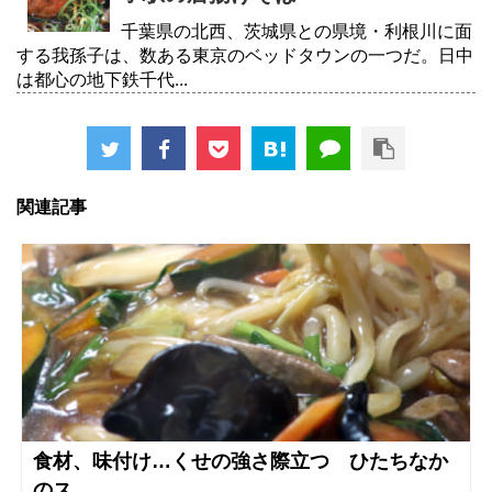
千葉県の北西、茨城県との県境・利根川に面
する我孫子は、数ある東京のベッドタウンの一つだ。日中
は都心の地下鉄千代...
関連記事
食材、味付け…くせの強さ際立つ ひたちなか
のス...