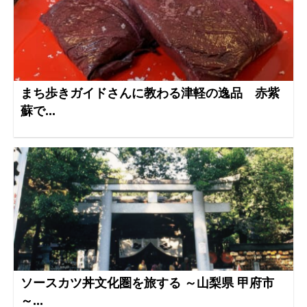
まち歩きガイドさんに教わる津軽の逸品 赤紫
蘇で...
ソースカツ丼文化圏を旅する ～山梨県 甲府市
～...