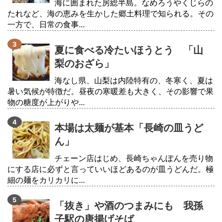
海に囲まれた房総半島。なめろうやくじらの
たれなど、海の恵みを生かした郷土料理で知られる。その
一方で、日常の食事...
夏に食べる冷たいほうとう 「山
梨のおざら」
海なし県、山梨は内陸特有の、冬寒く、夏は
暑い気候が特徴だ。昼夜の寒暖差も大きく、その影響で果
物の糖度が上がりや...
本場は太麺が基本「長崎の皿うど
ん」
チェーン店はじめ、長崎ちゃんぽんを売り物
にする店に必ずと言っていいほどあるのが皿うどんだ。極
細の麺をカリカリに...
「抜き」や酒のつまみにも 我孫
子駅の唐揚げそば