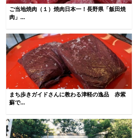
ご当地焼肉（１）焼肉日本一！長野県「飯田焼
肉」...
まち歩きガイドさんに教わる津軽の逸品 赤紫
蘇で...