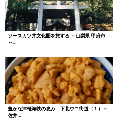
ソースカツ丼文化圏を旅する ～山梨県 甲府市
～...
豊かな津軽海峡の恵み 下北ウニ街道（１）～
佐井...