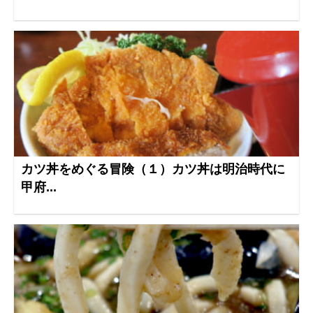
カツ丼をめぐる冒険（１）カツ丼は明治時代に
甲府...