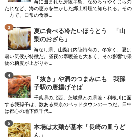
海に囲まれた房総半島。なめろうやくじらの
たれなど、海の恵みを生かした郷土料理で知られる。その
一方で、日常の食事...
夏に食べる冷たいほうとう 「山
梨のおざら」
海なし県、山梨は内陸特有の、冬寒く、夏は
暑い気候が特徴だ。昼夜の寒暖差も大きく、その影響で果
物の糖度が上がりや...
「抜き」や酒のつまみにも 我孫
子駅の唐揚げそば
千葉県の北西、茨城県との県境・利根川に面
する我孫子は、数ある東京のベッドタウンの一つだ。日中
は都心の地下鉄千代...
本場は太麺が基本「長崎の皿うど
ん」