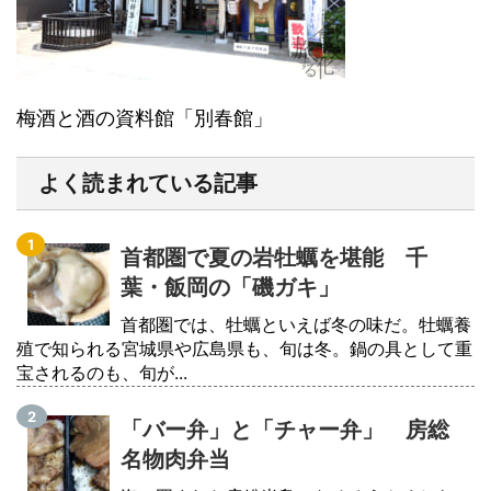
梅酒と酒の資料館「別春館」
よく読まれている記事
首都圏で夏の岩牡蠣を堪能 千
葉・飯岡の「磯ガキ」
首都圏では、牡蠣といえば冬の味だ。牡蠣養
殖で知られる宮城県や広島県も、旬は冬。鍋の具として重
宝されるのも、旬が...
「バー弁」と「チャー弁」 房総
名物肉弁当