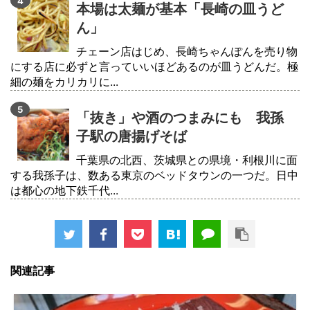
本場は太麺が基本「長崎の皿うど
ん」
チェーン店はじめ、長崎ちゃんぽんを売り物
にする店に必ずと言っていいほどあるのが皿うどんだ。極
細の麺をカリカリに...
「抜き」や酒のつまみにも 我孫
子駅の唐揚げそば
千葉県の北西、茨城県との県境・利根川に面
する我孫子は、数ある東京のベッドタウンの一つだ。日中
は都心の地下鉄千代...
関連記事