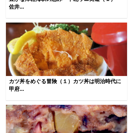
佐井...
カツ丼をめぐる冒険（１）カツ丼は明治時代に
甲府...