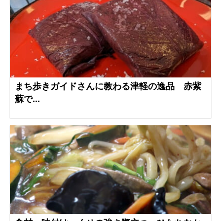
まち歩きガイドさんに教わる津軽の逸品 赤紫
蘇で...