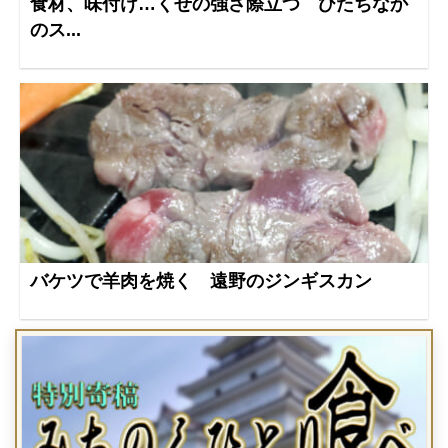
食材、味付け…くせの強さ際立つ ひたちなか
のス...
バケツで羊肉を焼く 遠野のジンギスカン