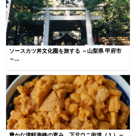
ソースカツ丼文化圏を旅する ～山梨県 甲府市
～...
豊かな津軽海峡の恵み 下北ウニ街道（１）～