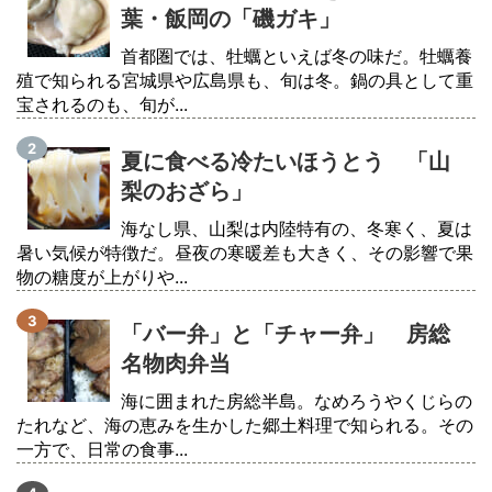
葉・飯岡の「磯ガキ」
首都圏では、牡蠣といえば冬の味だ。牡蠣養
殖で知られる宮城県や広島県も、旬は冬。鍋の具として重
宝されるのも、旬が...
夏に食べる冷たいほうとう 「山
梨のおざら」
海なし県、山梨は内陸特有の、冬寒く、夏は
暑い気候が特徴だ。昼夜の寒暖差も大きく、その影響で果
物の糖度が上がりや...
「バー弁」と「チャー弁」 房総
名物肉弁当
海に囲まれた房総半島。なめろうやくじらの
たれなど、海の恵みを生かした郷土料理で知られる。その
一方で、日常の食事...