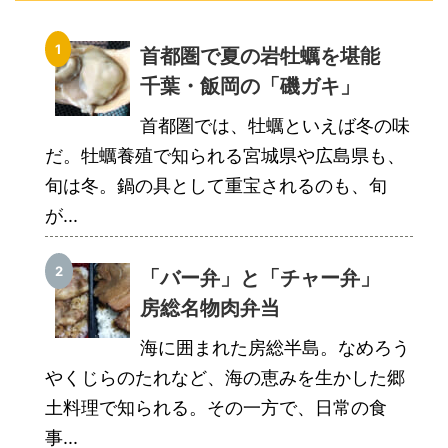
首都圏で夏の岩牡蠣を堪能
千葉・飯岡の「磯ガキ」
首都圏では、牡蠣といえば冬の味
だ。牡蠣養殖で知られる宮城県や広島県も、
旬は冬。鍋の具として重宝されるのも、旬
が...
「バー弁」と「チャー弁」
房総名物肉弁当
海に囲まれた房総半島。なめろう
やくじらのたれなど、海の恵みを生かした郷
土料理で知られる。その一方で、日常の食
事...