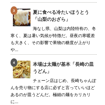
夏に食べる冷たいほうとう
「山梨のおざら」
海なし県、山梨は内陸特有の、冬
寒く、夏は暑い気候が特徴だ。昼夜の寒暖差
も大きく、その影響で果物の糖度が上がり
や...
本場は太麺が基本「長崎の皿
うどん」
チェーン店はじめ、長崎ちゃんぽ
んを売り物にする店に必ずと言っていいほど
あるのが皿うどんだ。極細の麺をカリカリ
に...