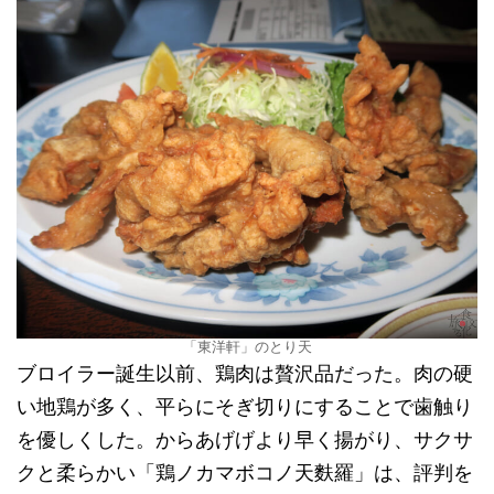
「東洋軒」のとり天
ブロイラー誕生以前、鶏肉は贅沢品だった。肉の硬
い地鶏が多く、平らにそぎ切りにすることで歯触り
を優しくした。からあげげより早く揚がり、サクサ
クと柔らかい「鶏ノカマボコノ天麩羅」は、評判を