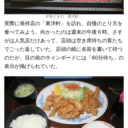
夕食どきの「東洋軒」
実際に発祥店の「東洋軒」を訪れ、自慢のとり天を
食べてみよう。向かったのは週末の午後６時。さす
がは人気店だけあって、店頭は空き席待ちの客たち
でごった返していた。店頭の紙に名前を書いて待つ
のだが、目の前のサインボードには「60分待ち」の
表示が掲げられていた。