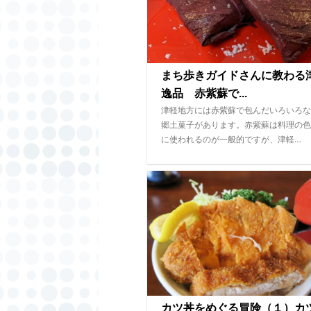
まち歩きガイドさんに教わる
逸品 赤紫蘇で...
津軽地方には赤紫蘇で包んだいろいろな
郷土菓子があります。赤紫蘇は料理の色
に使われるのが一般的ですが、津軽…
カツ丼をめぐる冒険（１）カ