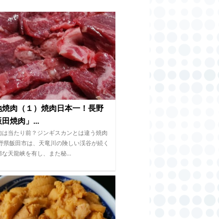
地焼肉（１）焼肉日本一！長野
田焼肉」...
肉は当たり前？ジンギスカンとは違う焼肉
長野県飯田市は、天竜川の険しい渓谷が続く
媚な天龍峡を有し、また秘…