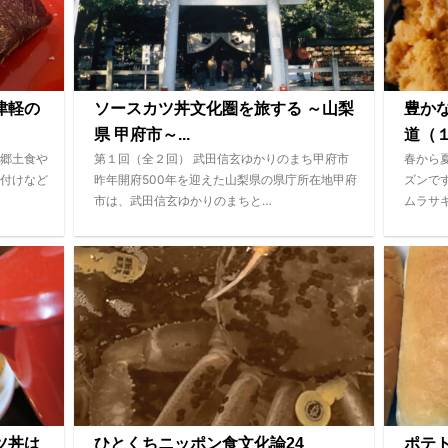
津軽の
ソースカツ丼文化圏を旅する ～山梨
豊か
県 甲府市～...
道（１
郷土食や
第１回（全２回） 武田信玄ゆかりのまち甲府市
春から
付けなど
昨年開府500年を迎えた山梨県の県庁所在地甲府
ズンで
市は、武田信玄ゆかりのまちと…
ムラサ
ツ丼は
ひとくちニッポン食文化論24
ポテ