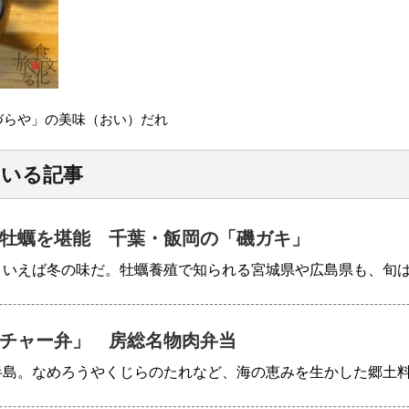
づらや」の美味（おい）だれ
ている記事
牡蠣を堪能 千葉・飯岡の「磯ガキ」
といえば冬の味だ。牡蠣養殖で知られる宮城県や広島県も、旬
チャー弁」 房総名物肉弁当
半島。なめろうやくじらのたれなど、海の恵みを生かした郷土