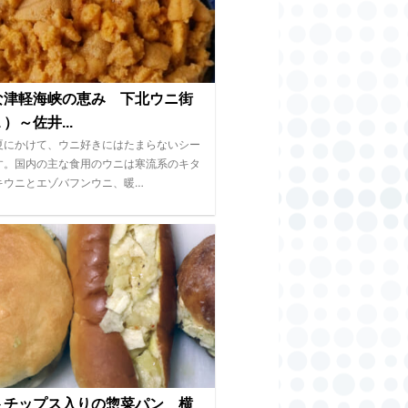
な津軽海峡の恵み 下北ウニ街
）～佐井...
夏にかけて、ウニ好きにはたまらないシー
す。国内の主な食用のウニは寒流系のキタ
キウニとエゾバフンウニ、暖…
トチップス入りの惣菜パン 横