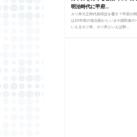
明治時代に甲府...
カツ丼大正時代発祥説を覆す？甲府の明
は20年前の地元紙から いまや国民食の
いえるカツ丼。カツ丼といえば卵…