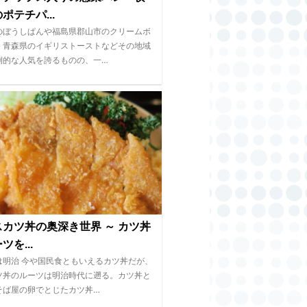
ポテチパ...
のぼうしぱんや福島県郡山市のクリームボ
、青森県のイギリストーストなどその地域
倒的な人気を誇るものの、一…
カツ丼の奥深き世界 ～ カツ丼
ツを...
は明治 今や国民食ともいえるカツ丼だが、
ツ丼のルーツは明治時代に遡る。カツ丼と
そば屋の卵でとじたカツ丼…