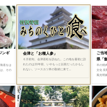
ジンギ
ご当
会津と「お種人参」
県「飯
６月初旬、会津若松を訪ねた。この地を最初に訪
れたのは20年前、いやもっと以前だったかもし
海道をは
羊の焼
れない。ソースカツ丼の取材に来て…
は、その
文化 
風光明