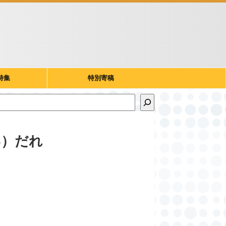
特集
特別寄稿
い）だれ