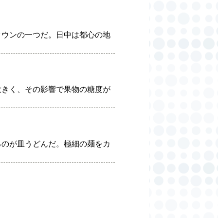
タウンの一つだ。日中は都心の地
大きく、その影響で果物の糖度が
るのが皿うどんだ。極細の麺をカ