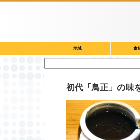
地域
食
初代「鳥正」の味