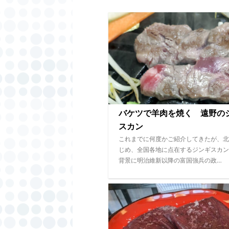
バケツで羊肉を焼く 遠野の
スカン
これまでに何度かご紹介してきたが、北
じめ、全国各地に点在するジンギスカン
背景に明治維新以降の富国強兵の政…