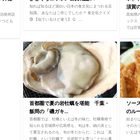
知れば知るほど面白い日本の食文化にまつわる豆
須賀の
知識。 あなたはご存じでしたか？ 食文化クイズ
治発祥説
高知県
㉔ 【似ているけど違う】 Q …
一つとも
ックス
では圧
首都圏で夏の岩牡蠣を堪能 千葉・
ソース
飯岡の「磯ガキ...
のルー
首都圏では、牡蠣といえば冬の味だ。牡蠣養殖で
始まり
知られる宮城県や広島県も、旬は冬。鍋の具とし
そのカ
て重宝されるのも、旬が冬だからだ。これは「真
いえば
牡蠣」という牡蠣で、沿岸部でも育つことから養