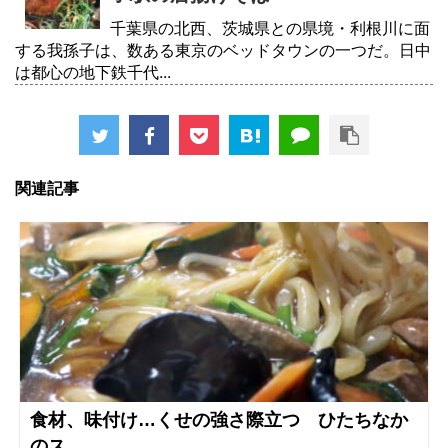
千葉県の北西、茨城県との県境・利根川に面
する我孫子は、数ある東京のベッドタウンの一つだ。日中
は都心の地下鉄千代...
関連記事
食材、味付け…くせの強さ際立つ ひたちなか
のス...