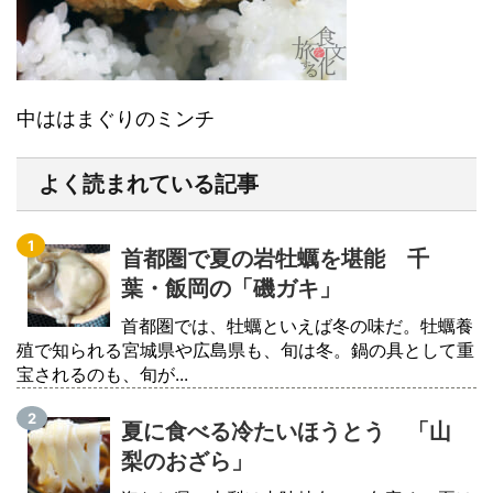
中ははまぐりのミンチ
よく読まれている記事
首都圏で夏の岩牡蠣を堪能 千
葉・飯岡の「磯ガキ」
首都圏では、牡蠣といえば冬の味だ。牡蠣養
殖で知られる宮城県や広島県も、旬は冬。鍋の具として重
宝されるのも、旬が...
夏に食べる冷たいほうとう 「山
梨のおざら」