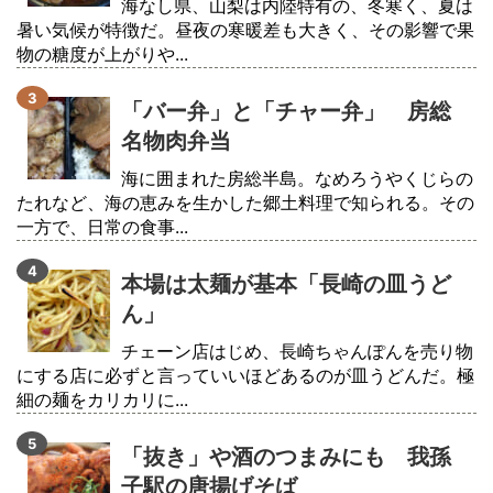
海なし県、山梨は内陸特有の、冬寒く、夏は
暑い気候が特徴だ。昼夜の寒暖差も大きく、その影響で果
物の糖度が上がりや...
「バー弁」と「チャー弁」 房総
名物肉弁当
海に囲まれた房総半島。なめろうやくじらの
たれなど、海の恵みを生かした郷土料理で知られる。その
一方で、日常の食事...
本場は太麺が基本「長崎の皿うど
ん」
チェーン店はじめ、長崎ちゃんぽんを売り物
にする店に必ずと言っていいほどあるのが皿うどんだ。極
細の麺をカリカリに...
「抜き」や酒のつまみにも 我孫
子駅の唐揚げそば