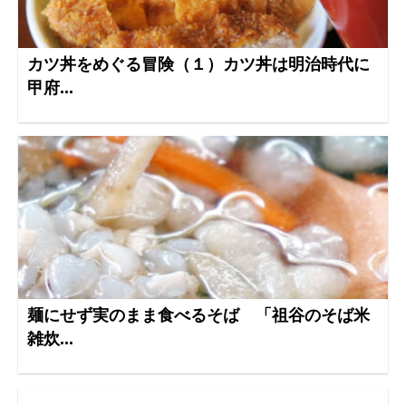
カツ丼をめぐる冒険（１）カツ丼は明治時代に
甲府...
麺にせず実のまま食べるそば 「祖谷のそば米
雑炊...