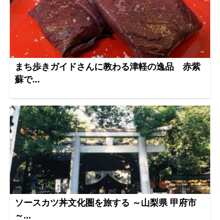
まち歩きガイドさんに教わる津軽の逸品 赤紫
蘇で...
ソースカツ丼文化圏を旅する ～山梨県 甲府市
～...