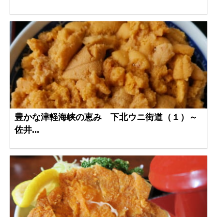
豊かな津軽海峡の恵み 下北ウニ街道（１）～
佐井...