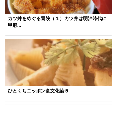
カツ丼をめぐる冒険（１）カツ丼は明治時代に
甲府...
ひとくちニッポン食文化論５