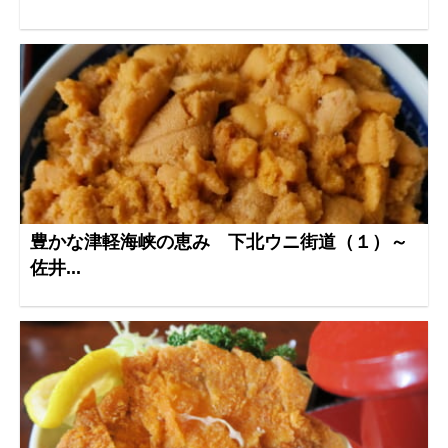
豊かな津軽海峡の恵み 下北ウニ街道（１）～
佐井...