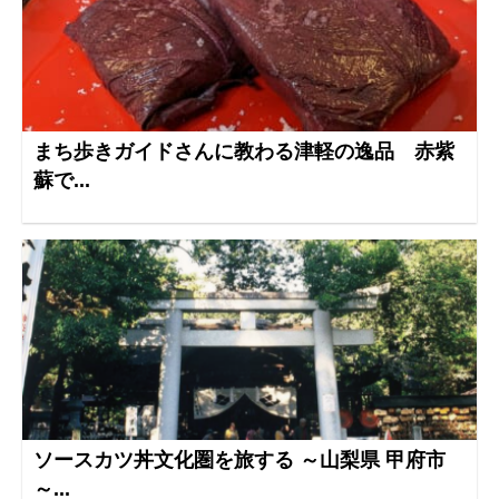
まち歩きガイドさんに教わる津軽の逸品 赤紫
蘇で...
ソースカツ丼文化圏を旅する ～山梨県 甲府市
～...