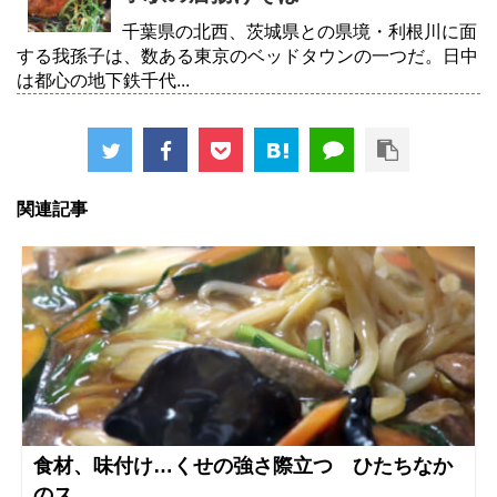
千葉県の北西、茨城県との県境・利根川に面
する我孫子は、数ある東京のベッドタウンの一つだ。日中
は都心の地下鉄千代...
関連記事
食材、味付け…くせの強さ際立つ ひたちなか
のス...