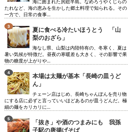
海に囲まれた房総半島。なめろうやくじらの
たれなど、海の恵みを生かした郷土料理で知られる。その
一方で、日常の食事...
夏に食べる冷たいほうとう 「山
梨のおざら」
海なし県、山梨は内陸特有の、冬寒く、夏は
暑い気候が特徴だ。昼夜の寒暖差も大きく、その影響で果
物の糖度が上がりや...
本場は太麺が基本「長崎の皿うど
ん」
チェーン店はじめ、長崎ちゃんぽんを売り物
にする店に必ずと言っていいほどあるのが皿うどんだ。極
細の麺をカリカリに...
「抜き」や酒のつまみにも 我孫
子駅の唐揚げそば