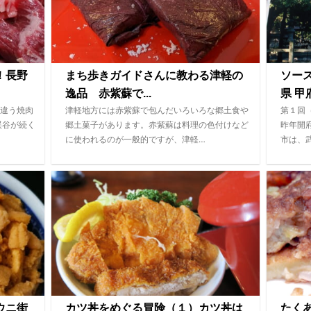
！長野
まち歩きガイドさんに教わる津軽の
ソー
逸品 赤紫蘇で...
県 甲府
違う焼肉
津軽地方には赤紫蘇で包んだいろいろな郷土食や
第１回
渓谷が続く
郷土菓子があります。赤紫蘇は料理の色付けなど
昨年開
に使われるのが一般的ですが、津軽…
市は、
ウニ街
カツ丼をめぐる冒険（１）カツ丼は
たく