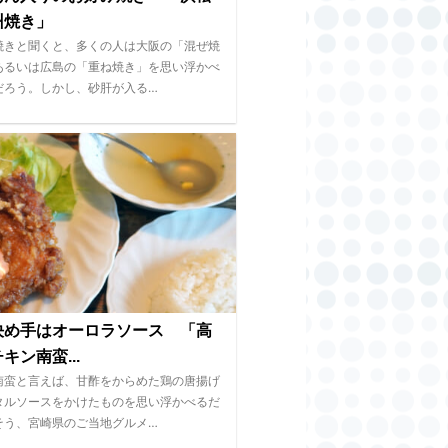
州焼き」
焼きと聞くと、多くの人は大阪の「混ぜ焼
あるいは広島の「重ね焼き」を思い浮かべ
だろう。しかし、砂肝が入る…
決め手はオーロラソース 「高
キン南蛮...
南蛮と言えば、甘酢をからめた鶏の唐揚げ
タルソースをかけたものを思い浮かべるだ
そう、宮崎県のご当地グルメ…