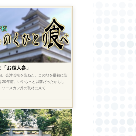
と「お種人参」
旬、会津若松を訪ねた。この地を最初に訪
は20年前、いやもっと以前だったかもし
。ソースカツ丼の取材に来て…