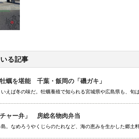
ている記事
牡蠣を堪能 千葉・飯岡の「磯ガキ」
といえば冬の味だ。牡蠣養殖で知られる宮城県や広島県も、旬
チャー弁」 房総名物肉弁当
半島。なめろうやくじらのたれなど、海の恵みを生かした郷土