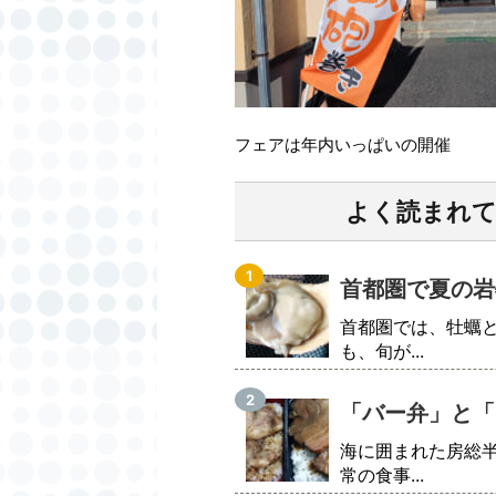
フェアは年内いっぱいの開催
よく読まれ
首都圏で夏の岩
首都圏では、牡蠣
も、旬が...
「バー弁」と「
海に囲まれた房総
常の食事...