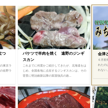
際立つ
バケツで羊肉を焼く 遠野のジンギ
会津
スカン
６月初
れたの
の東京ラ
これまでに何度かご紹介してきたが、北海道をは
れない
の佐野ラ
じめ、全国各地に点在するジンギスカンは、その
背景に明治維新以降の富国強兵の政…