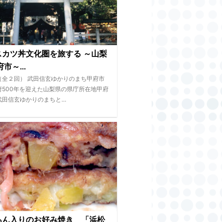
スカツ丼文化圏を旅する ～山梨
市～...
（全２回） 武田信玄ゆかりのまち甲府市
府500年を迎えた山梨県の県庁所在地甲府
武田信玄ゆかりのまちと…
あん入りのお好み焼き 「浜松