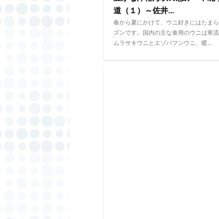
道（１）～佐井...
春から夏にかけて、ウニ好きにはたまら
ズンです。国内の主な食用のウニは寒流
ムラサキウニとエゾバフンウニ、暖…