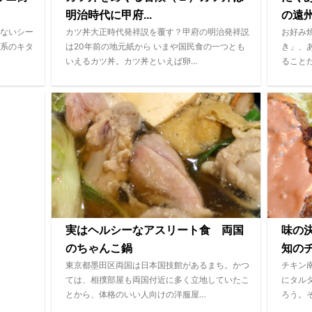
明治時代に甲府...
の遠
ないシー
カツ丼大正時代発祥説を覆す？甲府の明治発祥説
お好み
系のキタ
は20年前の地元紙から いまや国民食の一つとも
き」、
いえるカツ丼。カツ丼といえば卵…
ること
実はヘルシーなアスリート食 両国
味の
のちゃんこ鍋
知のチ
東京都墨田区両国は日本国技館があるまち。かつ
チキン
ては、相撲部屋も両国付近に多く立地していたこ
にタル
とから、体格のいい人向けの洋服屋…
ろう。