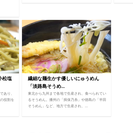
小松塩
繊細な麺生かす優しいにゅうめん
「淡路島そうめ...
であり、
東北から九州まで各地で生産され、食べられてい
の役割を
るそうめん。播州の「揖保乃糸」や徳島の「半田
そうめん」など、地方で生産され、…