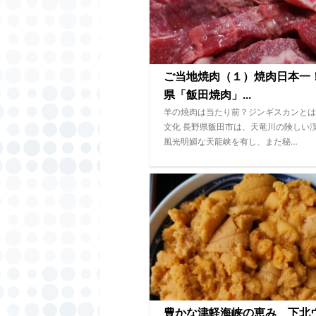
ご当地焼肉（１）焼肉日本一
県「飯田焼肉」...
羊の焼肉は当たり前？ジンギスカンとは
文化 長野県飯田市は、天竜川の険しい
風光明媚な天龍峡を有し、また秘…
豊かな津軽海峡の恵み 下北