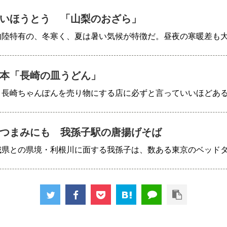
いほうとう 「山梨のおざら」
内陸特有の、冬寒く、夏は暑い気候が特徴だ。昼夜の寒暖差も
本「長崎の皿うどん」
、長崎ちゃんぽんを売り物にする店に必ずと言っていいほどあ
つまみにも 我孫子駅の唐揚げそば
城県との県境・利根川に面する我孫子は、数ある東京のベッド