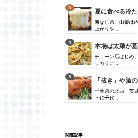
夏に食べる冷た
海なし県、山梨は
上がりや...
本場は太麺が基
チェーン店はじめ
リカリに...
「抜き」や酒の
千葉県の北西、茨
下鉄千代...
関連記事