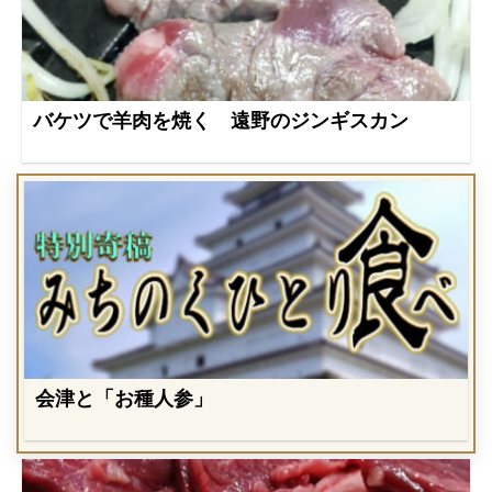
バケツで羊肉を焼く 遠野のジンギスカン
会津と「お種人参」