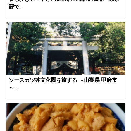
蘇で...
ソースカツ丼文化圏を旅する ～山梨県 甲府市
～...