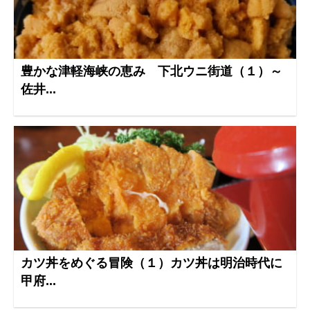
豊かな津軽海峡の恵み 下北ウニ街道（１）～
佐井...
カツ丼をめぐる冒険（１）カツ丼は明治時代に
甲府...