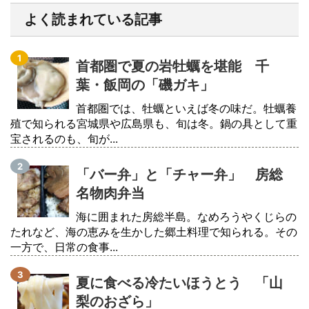
よく読まれている記事
首都圏で夏の岩牡蠣を堪能 千
葉・飯岡の「磯ガキ」
首都圏では、牡蠣といえば冬の味だ。牡蠣養
殖で知られる宮城県や広島県も、旬は冬。鍋の具として重
宝されるのも、旬が...
「バー弁」と「チャー弁」 房総
名物肉弁当
海に囲まれた房総半島。なめろうやくじらの
たれなど、海の恵みを生かした郷土料理で知られる。その
一方で、日常の食事...
夏に食べる冷たいほうとう 「山
梨のおざら」