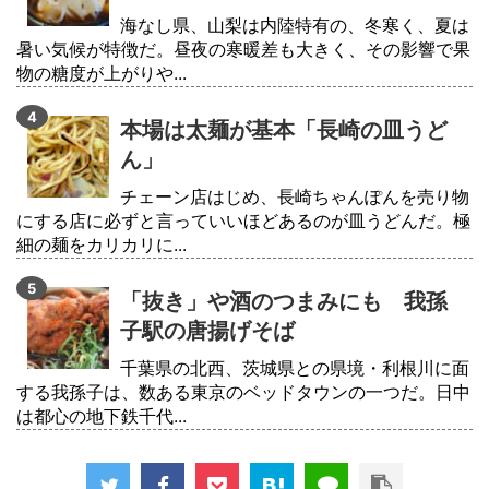
海なし県、山梨は内陸特有の、冬寒く、夏は
暑い気候が特徴だ。昼夜の寒暖差も大きく、その影響で果
物の糖度が上がりや...
本場は太麺が基本「長崎の皿うど
ん」
チェーン店はじめ、長崎ちゃんぽんを売り物
にする店に必ずと言っていいほどあるのが皿うどんだ。極
細の麺をカリカリに...
「抜き」や酒のつまみにも 我孫
子駅の唐揚げそば
千葉県の北西、茨城県との県境・利根川に面
する我孫子は、数ある東京のベッドタウンの一つだ。日中
は都心の地下鉄千代...