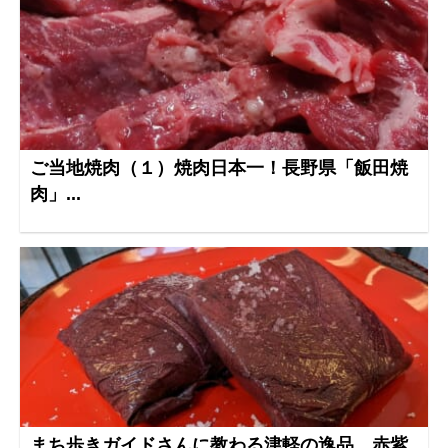
ご当地焼肉（１）焼肉日本一！長野県「飯田焼
肉」...
まち歩きガイドさんに教わる津軽の逸品 赤紫