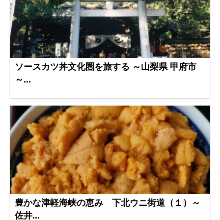
ソースカツ丼文化圏を旅する ～山梨県 甲府市
～...
豊かな津軽海峡の恵み 下北ウニ街道（１）～
佐井...