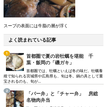
スープの表面には牛脂の層が浮く
よく読まれている記事
首都圏で夏の岩牡蠣を堪能 千
葉・飯岡の「磯ガキ」
首都圏では、牡蠣といえば冬の味だ。牡蠣養
殖で知られる宮城県や広島県も、旬は冬。鍋の具として重
宝されるのも、旬が...
「バー弁」と「チャー弁」 房総
名物肉弁当