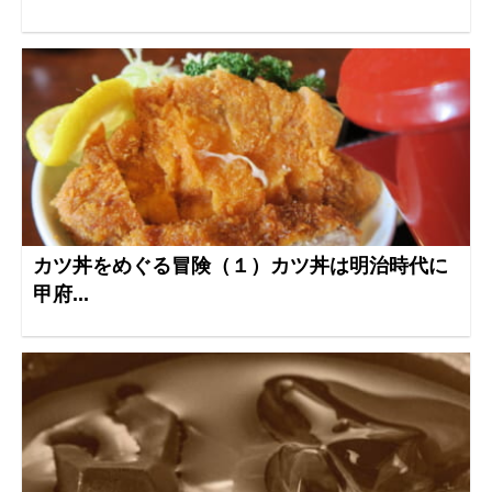
カツ丼をめぐる冒険（１）カツ丼は明治時代に
甲府...