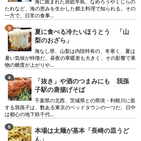
海に囲まれた房総半島。なめろうやくじらの
たれなど、海の恵みを生かした郷土料理で知られる。その
一方で、日常の食事...
夏に食べる冷たいほうとう 「山
梨のおざら」
海なし県、山梨は内陸特有の、冬寒く、夏は
暑い気候が特徴だ。昼夜の寒暖差も大きく、その影響で果
物の糖度が上がりや...
「抜き」や酒のつまみにも 我孫
子駅の唐揚げそば
千葉県の北西、茨城県との県境・利根川に面
する我孫子は、数ある東京のベッドタウンの一つだ。日中
は都心の地下鉄千代...
本場は太麺が基本「長崎の皿うど
ん」