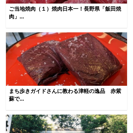
ご当地焼肉（１）焼肉日本一！長野県「飯田焼
肉」...
まち歩きガイドさんに教わる津軽の逸品 赤紫
蘇で...