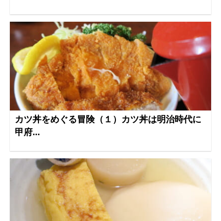
カツ丼をめぐる冒険（１）カツ丼は明治時代に
甲府...