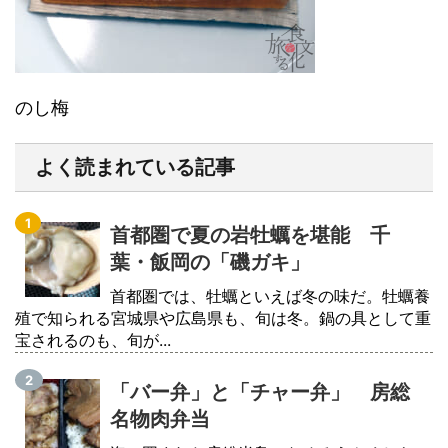
のし梅
よく読まれている記事
首都圏で夏の岩牡蠣を堪能 千
葉・飯岡の「磯ガキ」
首都圏では、牡蠣といえば冬の味だ。牡蠣養
殖で知られる宮城県や広島県も、旬は冬。鍋の具として重
宝されるのも、旬が...
「バー弁」と「チャー弁」 房総
名物肉弁当