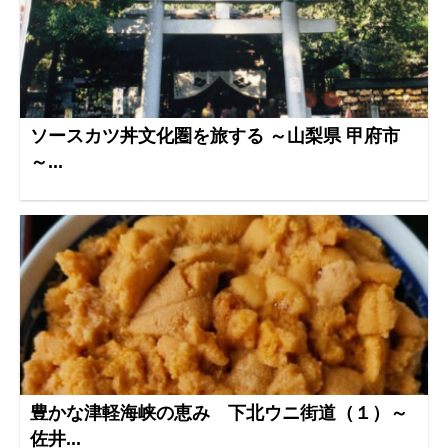
ソースカツ丼文化圏を旅する ～山梨県 甲府市
～...
豊かな津軽海峡の恵み 下北ウニ街道（１）～
佐井...