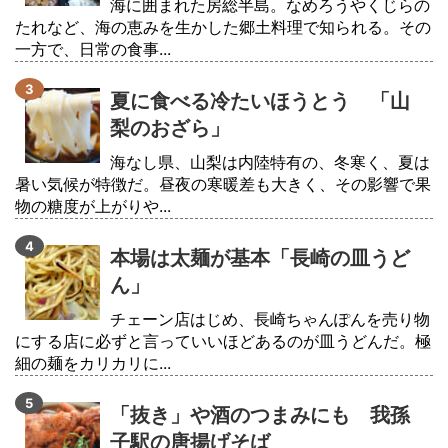
海に囲まれた房総半島。なめろうやくじらの
たれなど、海の恵みを生かした郷土料理で知られる。その
一方で、日常の食事...
夏に食べる冷たいほうとう 「山
梨のおざら」
海なし県、山梨は内陸特有の、冬寒く、夏は
暑い気候が特徴だ。昼夜の寒暖差も大きく、その影響で果
物の糖度が上がりや...
本場は太麺が基本「長崎の皿うど
ん」
チェーン店はじめ、長崎ちゃんぽんを売り物
にする店に必ずと言っていいほどあるのが皿うどんだ。極
細の麺をカリカリに...
「抜き」や酒のつまみにも 我孫
子駅の唐揚げそば