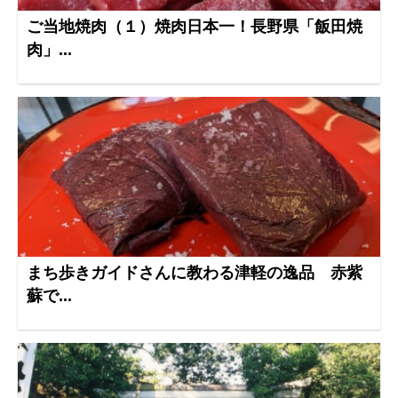
ご当地焼肉（１）焼肉日本一！長野県「飯田焼
肉」...
まち歩きガイドさんに教わる津軽の逸品 赤紫
蘇で...