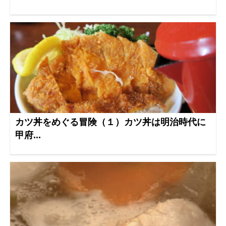
カツ丼をめぐる冒険（１）カツ丼は明治時代に
甲府...