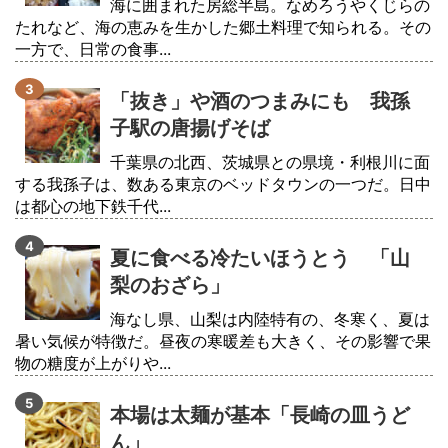
海に囲まれた房総半島。なめろうやくじらの
たれなど、海の恵みを生かした郷土料理で知られる。その
一方で、日常の食事...
「抜き」や酒のつまみにも 我孫
子駅の唐揚げそば
千葉県の北西、茨城県との県境・利根川に面
する我孫子は、数ある東京のベッドタウンの一つだ。日中
は都心の地下鉄千代...
夏に食べる冷たいほうとう 「山
梨のおざら」
海なし県、山梨は内陸特有の、冬寒く、夏は
暑い気候が特徴だ。昼夜の寒暖差も大きく、その影響で果
物の糖度が上がりや...
本場は太麺が基本「長崎の皿うど
ん」