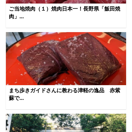
ご当地焼肉（１）焼肉日本一！長野県「飯田焼
肉」...
まち歩きガイドさんに教わる津軽の逸品 赤紫
蘇で...