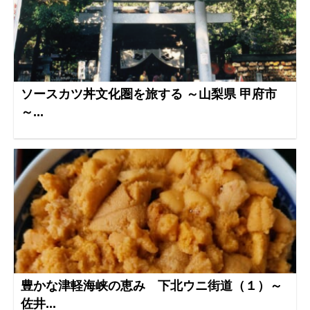
ソースカツ丼文化圏を旅する ～山梨県 甲府市
～...
豊かな津軽海峡の恵み 下北ウニ街道（１）～
佐井...