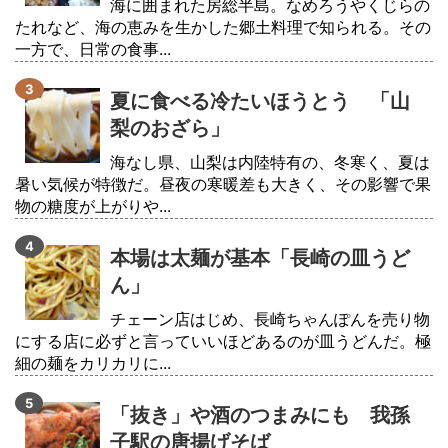
海に囲まれた房総半島。なめろうやくじらの
たれなど、海の恵みを生かした郷土料理で知られる。その
一方で、日常の食事...
夏に食べる冷たいほうとう 「山
梨のおざら」
海なし県、山梨は内陸特有の、冬寒く、夏は
暑い気候が特徴だ。昼夜の寒暖差も大きく、その影響で果
物の糖度が上がりや...
本場は太麺が基本「長崎の皿うど
ん」
チェーン店はじめ、長崎ちゃんぽんを売り物
にする店に必ずと言っていいほどあるのが皿うどんだ。極
細の麺をカリカリに...
「抜き」や酒のつまみにも 我孫
子駅の唐揚げそば