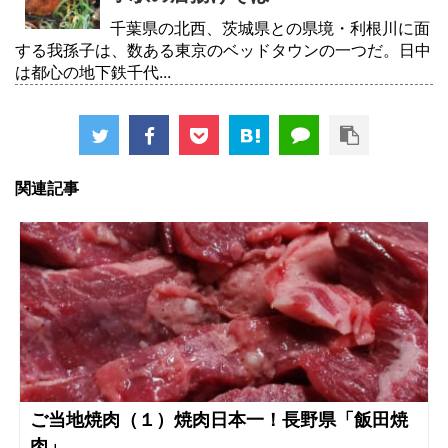
千葉県の北西、茨城県との県境・利根川に面
する我孫子は、数ある東京のベッドタウンの一つだ。日中
は都心の地下鉄千代...
関連記事
ご当地焼肉（１）焼肉日本一！長野県「飯田焼
肉」...