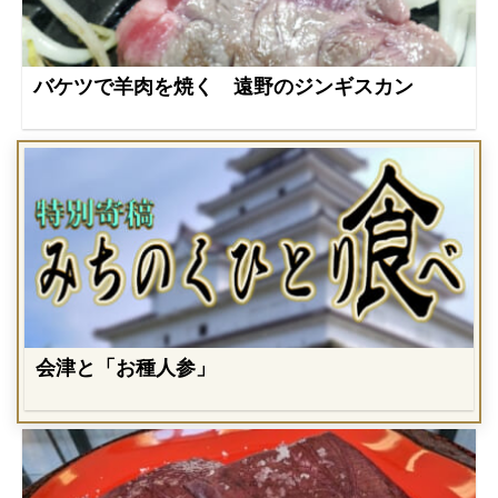
バケツで羊肉を焼く 遠野のジンギスカン
会津と「お種人参」