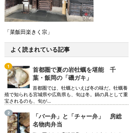
「菜飯田楽きく宗」
よく読まれている記事
首都圏で夏の岩牡蠣を堪能 千
葉・飯岡の「磯ガキ」
首都圏では、牡蠣といえば冬の味だ。牡蠣養
殖で知られる宮城県や広島県も、旬は冬。鍋の具として重
宝されるのも、旬が...
「バー弁」と「チャー弁」 房総
名物肉弁当