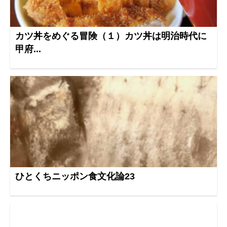
カツ丼をめぐる冒険（１）カツ丼は明治時代に
甲府...
ひとくちニッポン食文化論23