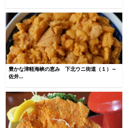
豊かな津軽海峡の恵み 下北ウニ街道（１）～
佐井...