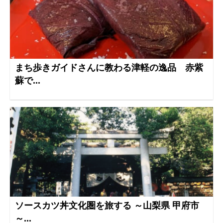
まち歩きガイドさんに教わる津軽の逸品 赤紫
蘇で...
ソースカツ丼文化圏を旅する ～山梨県 甲府市
～...