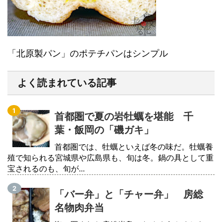
「北原製パン」のポテチパンはシンプル
よく読まれている記事
首都圏で夏の岩牡蠣を堪能 千
葉・飯岡の「磯ガキ」
首都圏では、牡蠣といえば冬の味だ。牡蠣養
殖で知られる宮城県や広島県も、旬は冬。鍋の具として重
宝されるのも、旬が...
「バー弁」と「チャー弁」 房総
名物肉弁当