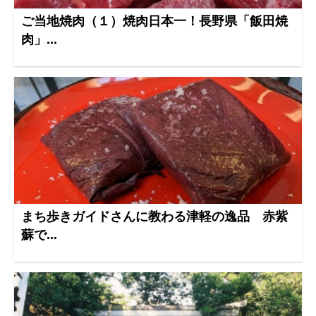
ご当地焼肉（１）焼肉日本一！長野県「飯田焼
肉」...
まち歩きガイドさんに教わる津軽の逸品 赤紫
蘇で...