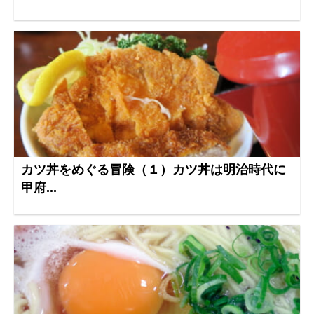
カツ丼をめぐる冒険（１）カツ丼は明治時代に
甲府...