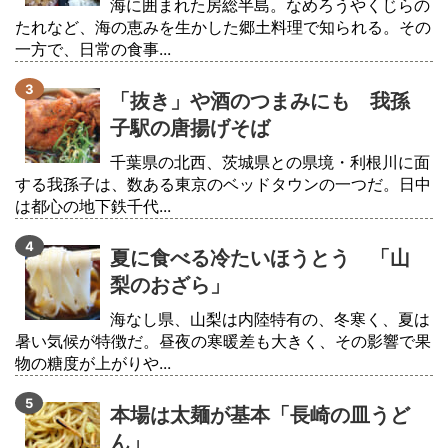
海に囲まれた房総半島。なめろうやくじらの
たれなど、海の恵みを生かした郷土料理で知られる。その
一方で、日常の食事...
「抜き」や酒のつまみにも 我孫
子駅の唐揚げそば
千葉県の北西、茨城県との県境・利根川に面
する我孫子は、数ある東京のベッドタウンの一つだ。日中
は都心の地下鉄千代...
夏に食べる冷たいほうとう 「山
梨のおざら」
海なし県、山梨は内陸特有の、冬寒く、夏は
暑い気候が特徴だ。昼夜の寒暖差も大きく、その影響で果
物の糖度が上がりや...
本場は太麺が基本「長崎の皿うど
ん」