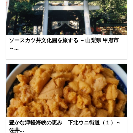
ソースカツ丼文化圏を旅する ～山梨県 甲府市
～...
豊かな津軽海峡の恵み 下北ウニ街道（１）～
佐井...