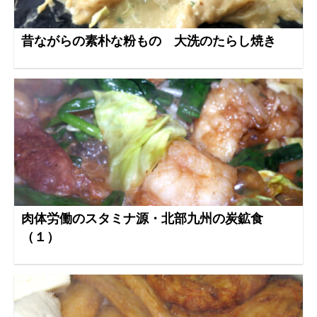
昔ながらの素朴な粉もの 大洗のたらし焼き
肉体労働のスタミナ源・北部九州の炭鉱食
（１）