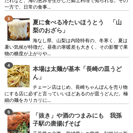
たれなど、海の恵みを生かした郷土料理で知られる。その
一方で、日常の食事...
夏に食べる冷たいほうとう 「山
梨のおざら」
海なし県、山梨は内陸特有の、冬寒く、夏は
暑い気候が特徴だ。昼夜の寒暖差も大きく、その影響で果
物の糖度が上がりや...
本場は太麺が基本「長崎の皿うど
ん」
チェーン店はじめ、長崎ちゃんぽんを売り物
にする店に必ずと言っていいほどあるのが皿うどんだ。極
細の麺をカリカリに...
「抜き」や酒のつまみにも 我孫
子駅の唐揚げそば