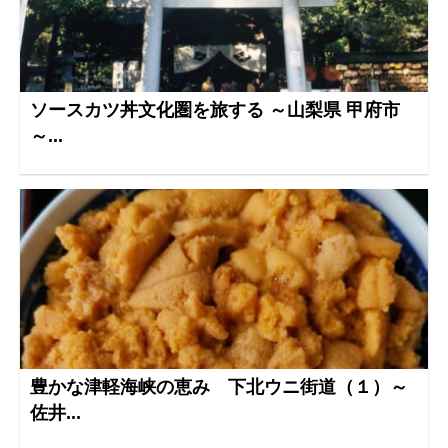
ソースカツ丼文化圏を旅する ～山梨県 甲府市
～...
豊かな津軽海峡の恵み 下北ウニ街道（１）～
佐井...