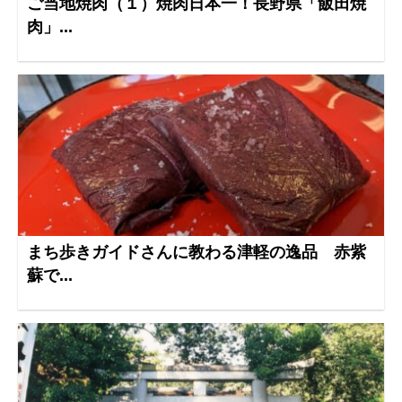
ご当地焼肉（１）焼肉日本一！長野県「飯田焼
肉」...
まち歩きガイドさんに教わる津軽の逸品 赤紫
蘇で...