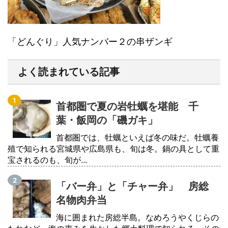
「どんぐり」人気ナンバー２の串ザンギ
よく読まれている記事
首都圏で夏の岩牡蠣を堪能 千
葉・飯岡の「磯ガキ」
首都圏では、牡蠣といえば冬の味だ。牡蠣養
殖で知られる宮城県や広島県も、旬は冬。鍋の具として重
宝されるのも、旬が...
「バー弁」と「チャー弁」 房総
名物肉弁当
海に囲まれた房総半島。なめろうやくじらの