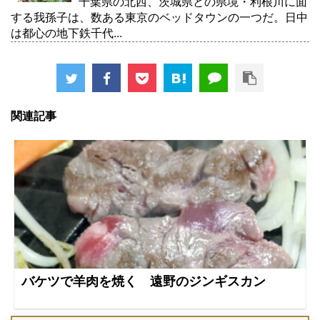
千葉県の北西、茨城県との県境・利根川に面
する我孫子は、数ある東京のベッドタウンの一つだ。日中
は都心の地下鉄千代...
関連記事
バケツで羊肉を焼く 遠野のジンギスカン