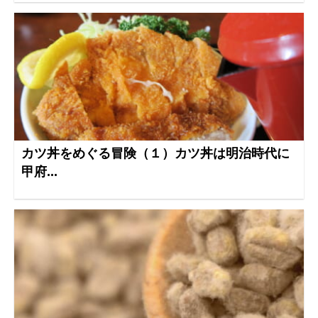
カツ丼をめぐる冒険（１）カツ丼は明治時代に
甲府...