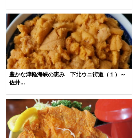
豊かな津軽海峡の恵み 下北ウニ街道（１）～
佐井...