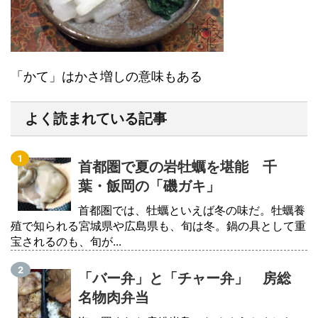
「かて」はかさ増しの意味もある
よく読まれている記事
首都圏で夏の岩牡蠣を堪能 千
葉・飯岡の「磯ガキ」
首都圏では、牡蠣といえば冬の味だ。牡蠣養
殖で知られる宮城県や広島県も、旬は冬。鍋の具として重
宝されるのも、旬が...
「バー弁」と「チャー弁」 房総
名物肉弁当