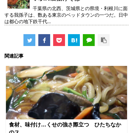
千葉県の北西、茨城県との県境・利根川に面
する我孫子は、数ある東京のベッドタウンの一つだ。日中
は都心の地下鉄千代...
関連記事
食材、味付け…くせの強さ際立つ ひたちなか
のス...