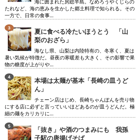
海に囲まれた房総半島。なめろうやくじらの
たれなど、海の恵みを生かした郷土料理で知られる。その
一方で、日常の食事...
夏に食べる冷たいほうとう 「山
梨のおざら」
海なし県、山梨は内陸特有の、冬寒く、夏は
暑い気候が特徴だ。昼夜の寒暖差も大きく、その影響で果
物の糖度が上がりや...
本場は太麺が基本「長崎の皿うど
ん」
チェーン店はじめ、長崎ちゃんぽんを売り物
にする店に必ずと言っていいほどあるのが皿うどんだ。極
細の麺をカリカリに...
「抜き」や酒のつまみにも 我孫
子駅の唐揚げそば