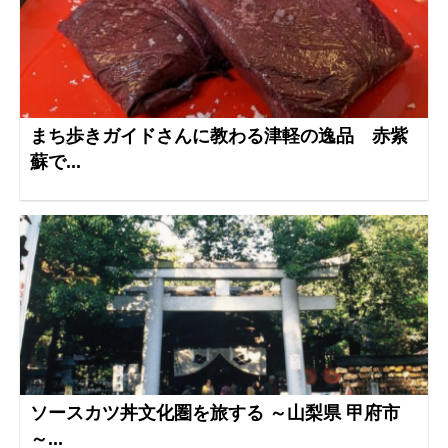
まち歩きガイドさんに教わる津軽の逸品 赤紫
蘇で...
ソースカツ丼文化圏を旅する ～山梨県 甲府市
～...