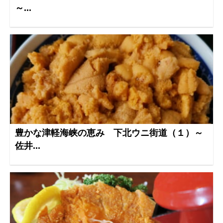
～...
豊かな津軽海峡の恵み 下北ウニ街道（１）～
佐井...