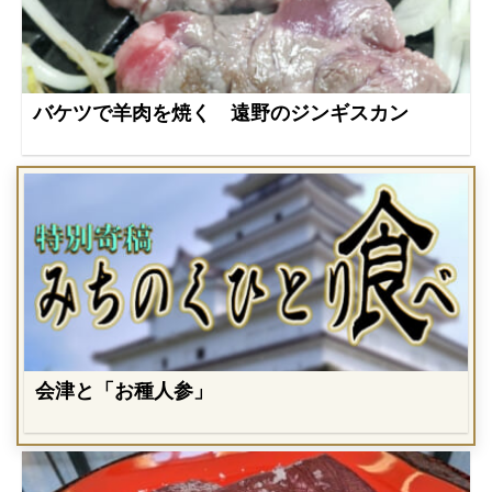
バケツで羊肉を焼く 遠野のジンギスカン
会津と「お種人参」