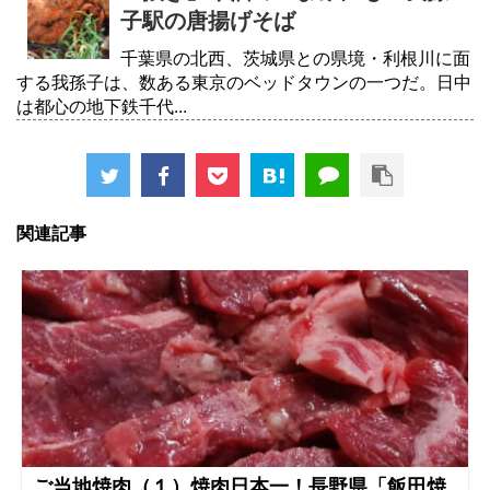
子駅の唐揚げそば
千葉県の北西、茨城県との県境・利根川に面
する我孫子は、数ある東京のベッドタウンの一つだ。日中
は都心の地下鉄千代...
関連記事
ご当地焼肉（１）焼肉日本一！長野県「飯田焼