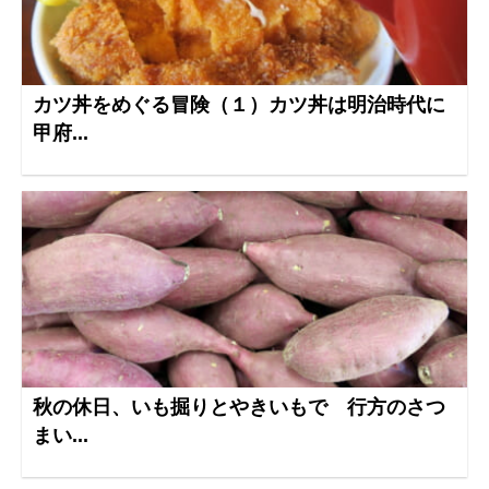
カツ丼をめぐる冒険（１）カツ丼は明治時代に
甲府...
秋の休日、いも掘りとやきいもで 行方のさつ
まい...