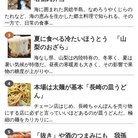
海に囲まれた房総半島。なめろうやくじらの
たれなど、海の恵みを生かした郷土料理で知られる。その
一方で、日常の食事...
夏に食べる冷たいほうとう 「山
梨のおざら」
海なし県、山梨は内陸特有の、冬寒く、夏は
暑い気候が特徴だ。昼夜の寒暖差も大きく、その影響で果
物の糖度が上がりや...
本場は太麺が基本「長崎の皿うど
ん」
チェーン店はじめ、長崎ちゃんぽんを売り物
にする店に必ずと言っていいほどあるのが皿うどんだ。極
細の麺をカリカリに...
「抜き」や酒のつまみにも 我孫