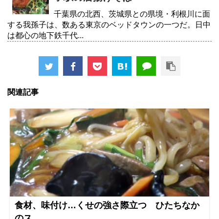
千葉県の北西、茨城県との県境・利根川に面
する我孫子は、数ある東京のベッドタウンの一つだ。日中
は都心の地下鉄千代...
関連記事
食材、味付け…くせの強さ際立つ ひたちなか
のス...