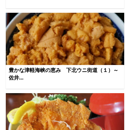
豊かな津軽海峡の恵み 下北ウニ街道（１）～
佐井...