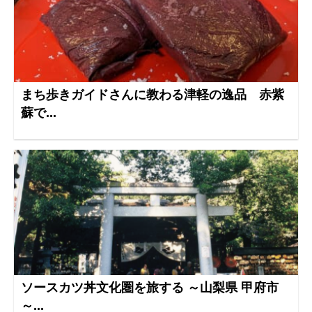
まち歩きガイドさんに教わる津軽の逸品 赤紫
蘇で...
ソースカツ丼文化圏を旅する ～山梨県 甲府市
～...