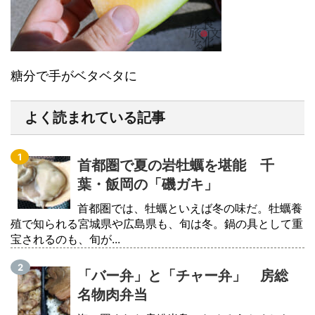
糖分で手がベタベタに
よく読まれている記事
首都圏で夏の岩牡蠣を堪能 千
葉・飯岡の「磯ガキ」
首都圏では、牡蠣といえば冬の味だ。牡蠣養
殖で知られる宮城県や広島県も、旬は冬。鍋の具として重
宝されるのも、旬が...
「バー弁」と「チャー弁」 房総
名物肉弁当