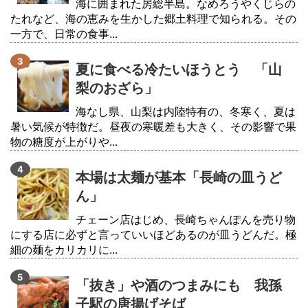
海に囲まれた房総半島。なめろうやくじらの
たれなど、海の恵みを生かした郷土料理で知られる。その
一方で、日常の食事...
夏に食べる冷たいほうとう 「山
梨のおざら」
海なし県、山梨は内陸特有の、冬寒く、夏は
暑い気候が特徴だ。昼夜の寒暖差も大きく、その影響で果
物の糖度が上がりや...
本場は太麺が基本「長崎の皿うど
ん」
チェーン店はじめ、長崎ちゃんぽんを売り物
にする店に必ずと言っていいほどあるのが皿うどんだ。極
細の麺をカリカリに...
「抜き」や酒のつまみにも 我孫
子駅の唐揚げそば