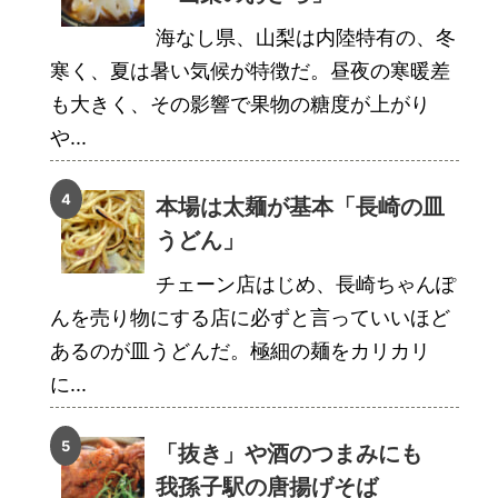
海なし県、山梨は内陸特有の、冬
寒く、夏は暑い気候が特徴だ。昼夜の寒暖差
も大きく、その影響で果物の糖度が上がり
や...
本場は太麺が基本「長崎の皿
うどん」
チェーン店はじめ、長崎ちゃんぽ
んを売り物にする店に必ずと言っていいほど
あるのが皿うどんだ。極細の麺をカリカリ
に...
「抜き」や酒のつまみにも
我孫子駅の唐揚げそば