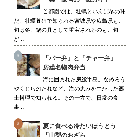
首都圏では、牡蠣といえば冬の味
だ。牡蠣養殖で知られる宮城県や広島県も、
旬は冬。鍋の具として重宝されるのも、旬
が...
「バー弁」と「チャー弁」
房総名物肉弁当
海に囲まれた房総半島。なめろう
やくじらのたれなど、海の恵みを生かした郷
土料理で知られる。その一方で、日常の食
事...
夏に食べる冷たいほうとう
「山梨のおざら」