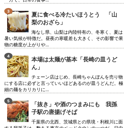
夏に食べる冷たいほうとう 「山
梨のおざら」
海なし県、山梨は内陸特有の、冬寒く、夏は
暑い気候が特徴だ。昼夜の寒暖差も大きく、その影響で果
物の糖度が上がりや...
本場は太麺が基本「長崎の皿うど
ん」
チェーン店はじめ、長崎ちゃんぽんを売り物
にする店に必ずと言っていいほどあるのが皿うどんだ。極
細の麺をカリカリに...
「抜き」や酒のつまみにも 我孫
子駅の唐揚げそば
千葉県の北西、茨城県との県境・利根川に面