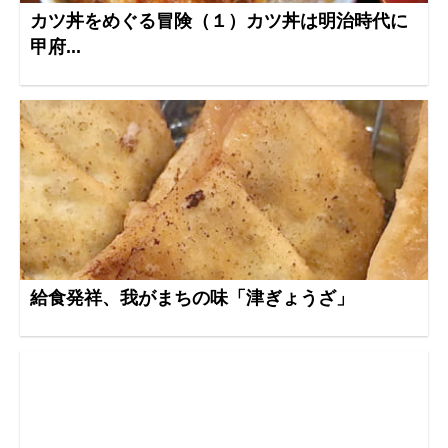
カツ丼をめぐる冒険（１）カツ丼は明治時代に
甲府...
給食発祥、我がまちの味「津ぎょうざ」