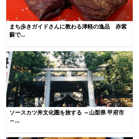
まち歩きガイドさんに教わる津軽の逸品 赤紫
蘇で...
ソースカツ丼文化圏を旅する ～山梨県 甲府市
～...