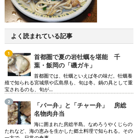
よく読まれている記事
首都圏で夏の岩牡蠣を堪能 千
葉・飯岡の「磯ガキ」
首都圏では、牡蠣といえば冬の味だ。牡蠣養
殖で知られる宮城県や広島県も、旬は冬。鍋の具として重
宝されるのも、旬が...
「バー弁」と「チャー弁」 房総
名物肉弁当
海に囲まれた房総半島。なめろうやくじらの
たれなど、海の恵みを生かした郷土料理で知られる。その
一方で、日常の食事...