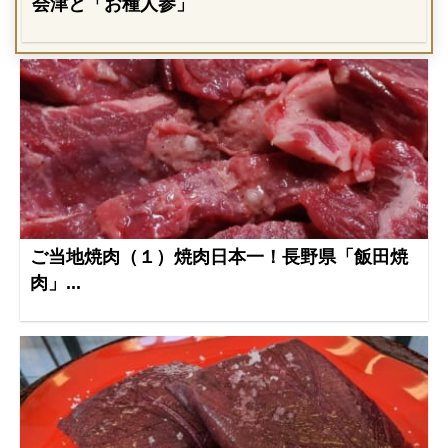
会津と「お種人参」
ご当地焼肉（１）焼肉日本一！長野県「飯田焼
肉」...