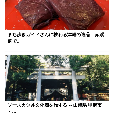
まち歩きガイドさんに教わる津軽の逸品 赤紫
蘇で...
ソースカツ丼文化圏を旅する ～山梨県 甲府市
～...