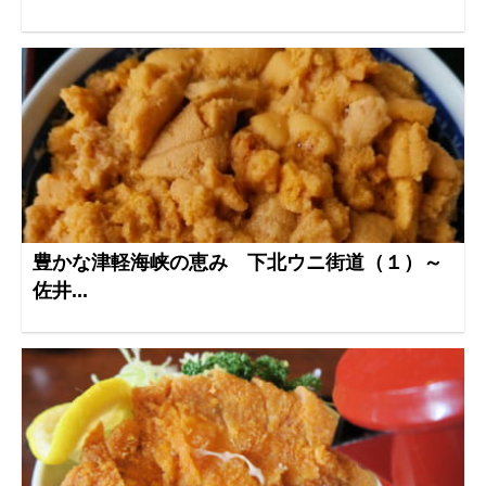
豊かな津軽海峡の恵み 下北ウニ街道（１）～
佐井...