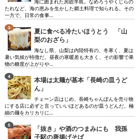
海に囲まれた房総半島。なめろうやくじらの
たれなど、海の恵みを生かした郷土料理で知られる。その
一方で、日常の食事...
夏に食べる冷たいほうとう 「山
梨のおざら」
海なし県、山梨は内陸特有の、冬寒く、夏は
暑い気候が特徴だ。昼夜の寒暖差も大きく、その影響で果
物の糖度が上がりや...
本場は太麺が基本「長崎の皿うど
ん」
チェーン店はじめ、長崎ちゃんぽんを売り物
にする店に必ずと言っていいほどあるのが皿うどんだ。極
細の麺をカリカリに...
「抜き」や酒のつまみにも 我孫
子駅の唐揚げそば