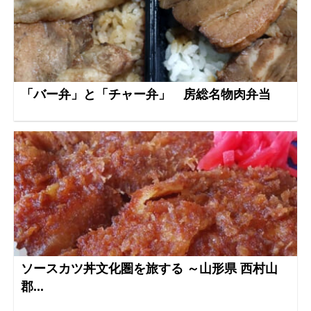
「バー弁」と「チャー弁」 房総名物肉弁当
ソースカツ丼文化圏を旅する ～山形県 西村山
郡...