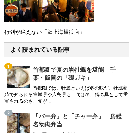
行列が絶えない「龍上海横浜店」
よく読まれている記事
首都圏で夏の岩牡蠣を堪能 千
葉・飯岡の「磯ガキ」
首都圏では、牡蠣といえば冬の味だ。牡蠣養
殖で知られる宮城県や広島県も、旬は冬。鍋の具として重
宝されるのも、旬が...
「バー弁」と「チャー弁」 房総
名物肉弁当