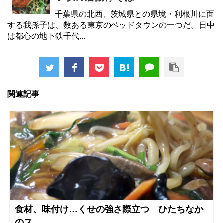
千葉県の北西、茨城県との県境・利根川に面
する我孫子は、数ある東京のベッドタウンの一つだ。日中
は都心の地下鉄千代...
関連記事
食材、味付け…くせの強さ際立つ ひたちなか
のス...