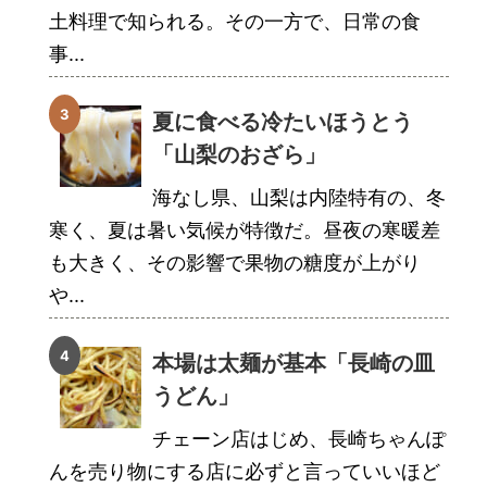
土料理で知られる。その一方で、日常の食
事...
夏に食べる冷たいほうとう
「山梨のおざら」
海なし県、山梨は内陸特有の、冬
寒く、夏は暑い気候が特徴だ。昼夜の寒暖差
も大きく、その影響で果物の糖度が上がり
や...
本場は太麺が基本「長崎の皿
うどん」
チェーン店はじめ、長崎ちゃんぽ
んを売り物にする店に必ずと言っていいほど