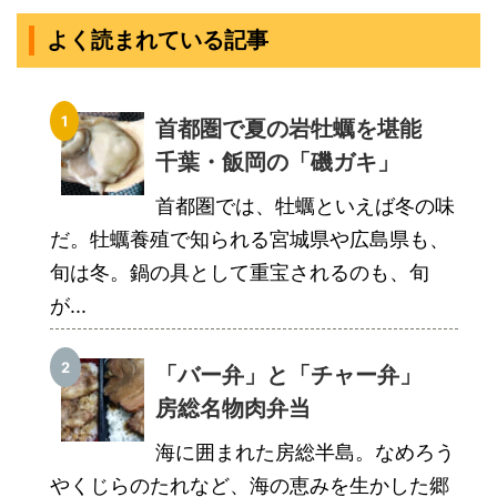
よく読まれている記事
首都圏で夏の岩牡蠣を堪能
千葉・飯岡の「磯ガキ」
首都圏では、牡蠣といえば冬の味
だ。牡蠣養殖で知られる宮城県や広島県も、
旬は冬。鍋の具として重宝されるのも、旬
が...
「バー弁」と「チャー弁」
房総名物肉弁当
海に囲まれた房総半島。なめろう
やくじらのたれなど、海の恵みを生かした郷