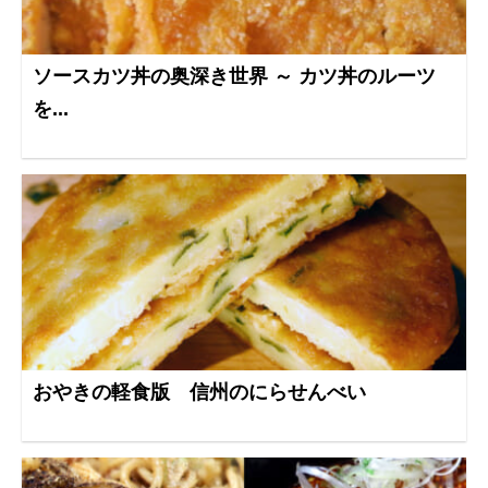
ソースカツ丼の奥深き世界 ～ カツ丼のルーツ
を...
おやきの軽食版 信州のにらせんべい