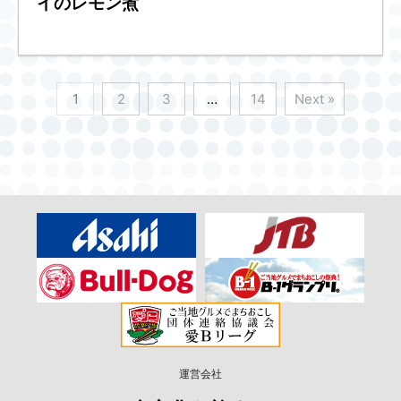
イのレモン煮
1
2
3
…
14
Next »
運営会社